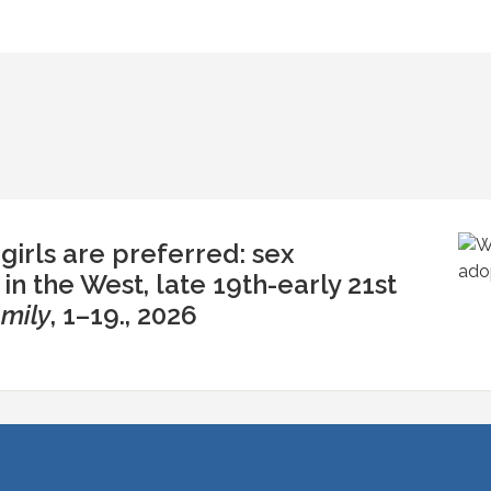
irls are preferred: sex
in the West, late 19th-early 21st
amily
, 1–19.
, 2026