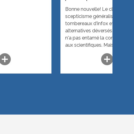
Bonne nouvelle! Le climat de
scepticisme généralisé, attisé p
tombereaux d'infox et de vérit
alternatives déversés sur les ré
n'a pas entamé la confiance a
aux scientifiques. Mais les attei
la liberté académique se multip
dd_circle
add_circle
dangereusement…