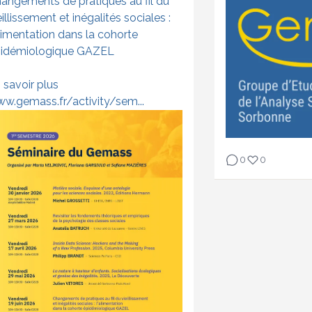
angements de pratiques au fil du
eillissement et inégalités sociales :
alimentation dans la cohorte
idémiologique GAZEL
 savoir plus
w.gemass.fr/activity/sem...
0
0