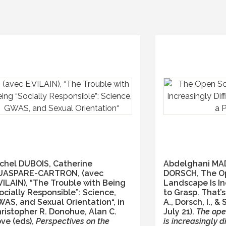
chel DUBOIS, Catherine
Abdelghani MAD
UASPARE-CARTRON, (avec
DORSCH, The O
VILAIN), “The Trouble with Being
Landscape Is Inc
ocially Responsible”: Science,
to Grasp. That’
AS, and Sexual Orientation“,
in
A., Dorsch, I., &
ristopher R. Donohue, Alan C.
July 21).
The ope
ve (eds),
Perspectives on the
is increasingly di