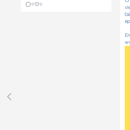
Ch
0
0
vi
l’
ép
En
ww