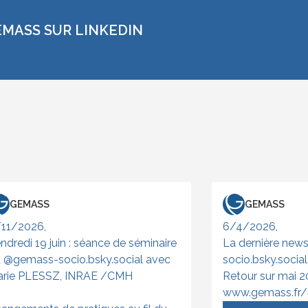
EMASS SUR LINKEDIN
GEMASS
GEMASS
11/2026,
6/4/2026,
ndredi 19 juin : séance de séminaire
La dernière new
 @gemass-socio.bsky.social avec
socio.bsky.social
rie PLESSZ, INRAE /CMH
Retour sur mai 2
www.gemass.fr/n