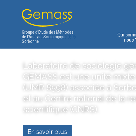
Groupe d’Etude des Méthodes
Qui som
de l’Analyse Sociologique de la
nous 
Sorbonne
Laboratoire de sociologie gén
GEMASS est une unité mixte
(UMR 8598) associée à Sorbo
et au Centre national de la 
scientifique (CNRS).
En savoir plus