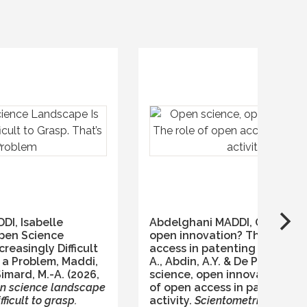
DI, Isabelle
Abdelghani MADDI, Open scie
pen Science
open innovation? The role of
reasingly Difficult
access in patenting activity,
s a Problem,
Maddi,
A., Abdin, A.Y. & De Pretis, F.
 Simard, M.-A. (2026,
science, open innovation? Th
n science landscape
of open access in patenting
fficult to grasp.
activity.
Scientometrics
(2026)