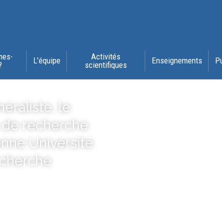
mes-
Activités
L’équipe
Enseignements
P
?
scientifiques
éraliste, le
 de recherche
nne Université
recherche