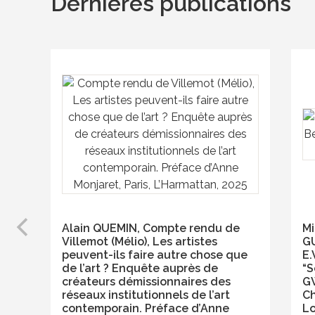
Dernières publications
Alain QUEMIN, Compte rendu de
Mi
Villemot (Mélio), Les artistes
G
peuvent-ils faire autre chose que
E.
de l’art ? Enquête auprès de
“S
créateurs démissionnaires des
GW
réseaux institutionnels de l’art
Ch
contemporain. Préface d’Anne
Lo