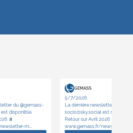
GEMASS
5/7/2026,
sletter du @gemass-
‪La dernière newsletter du @g
 est disponible.
socio.bsky.social est disponible
026 ⏸️
Retour sur Avril 2026
ewsletter-m...
www.gemass.fr/newsletter-a...