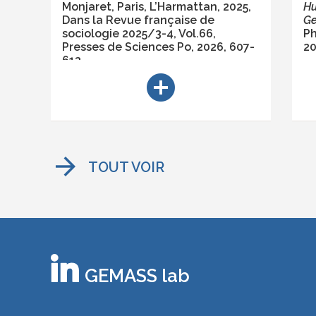
Monjaret, Paris, L’Harmattan, 2025,
Hu
Dans la Revue française de
G
sociologie 2025/3-4, Vol.66,
Ph
Presses de Sciences Po
, 2026, 607-
2
613
add_circle
arrow_forward
TOUT VOIR
GEMASS lab