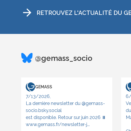
arrow_forward
RETROUVEZ L'ACTUALITÉ DU G
@gemass_socio
GEMASS
7/13/2026,
6/
La dernière newsletter du @gemass-
Ve
socio.bsky.social
du
est disponible. Retour sur juin 2026 ⏸️
Ma
www.gemass.fr/newsletter-j...