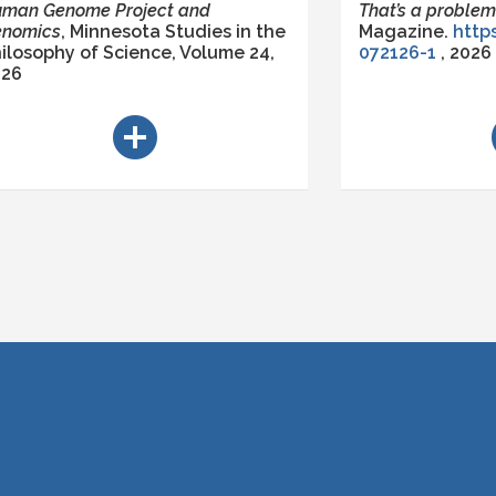
man Genome Project and
That’s a problem
enomics
, Minnesota Studies in the
Magazine.
http
ilosophy of Science, Volume 24
,
072126-1
, 2026
026
add_circle
a