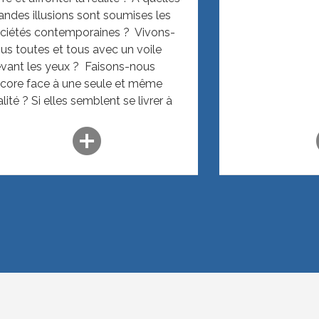
andes illusions sont soumises les
ciétés contemporaines ? Vivons-
us toutes et tous avec un voile
vant les yeux ? Faisons-nous
core face à une seule et même
alité ? Si elles semblent se livrer à
e bataille originelle, réalité et
add_circle
a
lusions sont reliées par des relations
us complexes que ces rencontres
sent à explorer de manière
cessible et originale. Illusions
oisies ou subies, individuelles ou
llectives, perdues ou retrouvées
ront abordées à travers les regards
 la philosophie, de la sociologie, de
art et de la psychanalyse. Voir le
ogramme détaillé