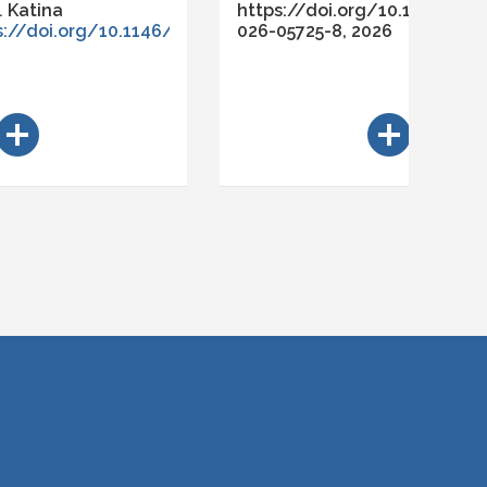
.
Katina
https://doi.org/10.1007/s11
s://doi.org/10.1146/katina-
026-05725-8
, 2026
dd_circle
add_circle