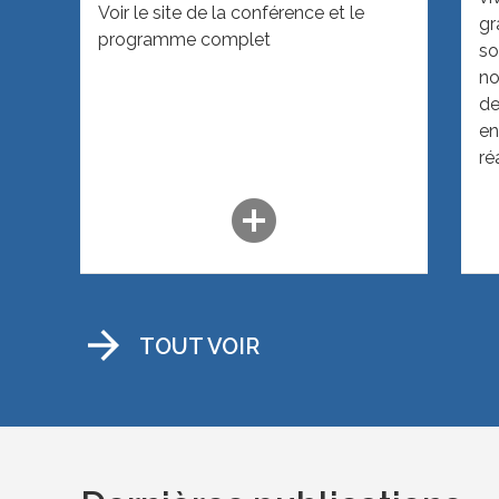
Voir le site de la conférence et le
gr
programme complet
so
no
de
en
ré
un
add_circle
il
pl
vi
ac
ch
arrow_forward
TOUT VOIR
co
se
de
l’
pr