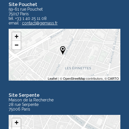
Site Pouchet
59-61 rue Pouchet
75017 Paris
tél. +33 1 40 25 11 08
email :
contact
@gemass.fr
+
−
Leaflet
| ©
OpenStreetMap
contributors, ©
CARTO
Site Serpente
Maison de la Recherche
28 rue Serpente
75006 Paris
+