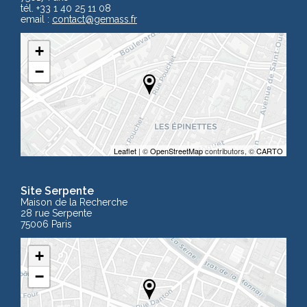
tél. +33 1 40 25 11 08
email :
contact
@gemass.fr
+
−
Leaflet
| ©
OpenStreetMap
contributors, ©
CARTO
Site Serpente
Maison de la Recherche
28 rue Serpente
75006 Paris
+
−