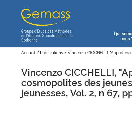
Groupe d’Etude des Méthodes
Qui som
de l’Analyse Sociologique de la
nous 
Sorbonne
Accueil
/
Publications
/
Vincenzo CICCHELLI, "Appartenanc
Vincenzo CICCHELLI, "Ap
cosmopolites des jeunes
jeunesses, Vol. 2, n°67, pp