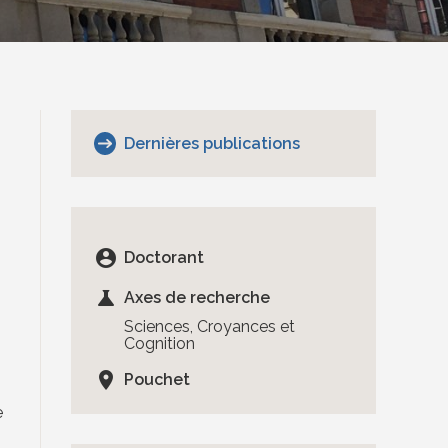
Dernières publications
account_circle
Doctorant
science
Axes de recherche
Sciences, Croyances et
Cognition
location_on
Pouchet
e