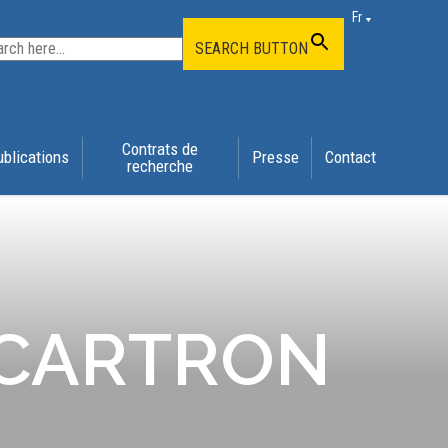
Fr
SEARCH BUTTON
Contrats de
ublications
Presse
Contact
recherche
-CARTRON