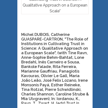
Michel DUBOIS, Catherine
GUASPARE-CARTRON, "The Role of
Institutions in Cultivating Trust in
Science: A Qualitative Approach on
a European Scale",
(with Tine Ravn,
Anne-Sophie Behm-Bahtat, Lone
Bredahl, Inês Carneiro e Sousa,
Bankole Falade, Rita Ferreira,
Marianne Gauffriau, Panagiotis
Kavouras, Olivier Le Gall, Maria
João Leão, José Felix Lozano, Irene
Monsonís Payá, Esther Reineke,
Tina Rotzal, Pierre Schwidlinski,
Charles Shannon, Caroline Strube &
Mia Ulvgraven), In: Iordanou, K.,
Ravn, T., Zwart, H. (eds)
Trust in
Science. SpringerBriefs in Research