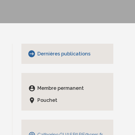
Dernières publications
account_circle
Membre permanent
location_on
Pouchet
alternate_email
Catherine.GUASPARE@cnrs.fr