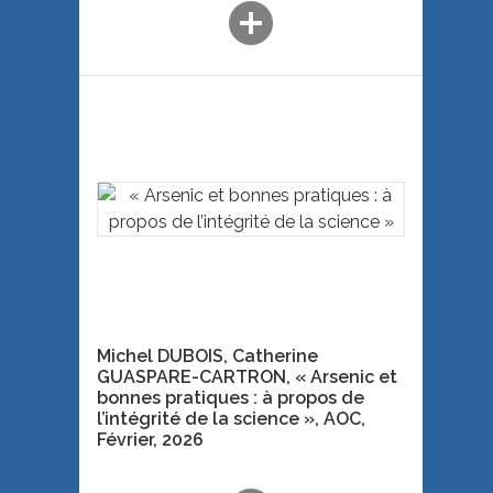
add_circle
and Innovation Governance
. Springer,
Cham
, 2026, 79-89
Michel DUBOIS, Catherine
GUASPARE-CARTRON, « Arsenic et
bonnes pratiques : à propos de
l’intégrité de la science »,
AOC,
Février
, 2026