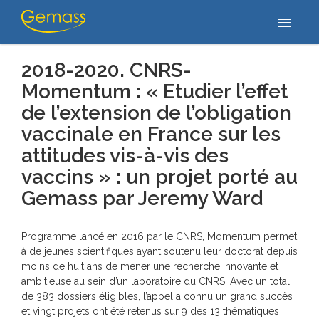
Accueil
/
2018-2020. CNRS-Momentum : « Etudier l’effet de
menu
l’extension de l’obligation vaccinale en France sur les…
2018-2020. CNRS-
Momentum : « Etudier l’effet
de l’extension de l’obligation
vaccinale en France sur les
attitudes vis-à-vis des
vaccins » : un projet porté au
Gemass par Jeremy Ward
Programme lancé en 2016 par le CNRS, Momentum permet
à de jeunes scientifiques ayant soutenu leur doctorat depuis
moins de huit ans de mener une recherche innovante et
ambitieuse au sein d’un laboratoire du CNRS. Avec un total
de 383 dossiers éligibles, l’appel a connu un grand succès
et vingt projets ont été retenus sur 9 des 13 thématiques