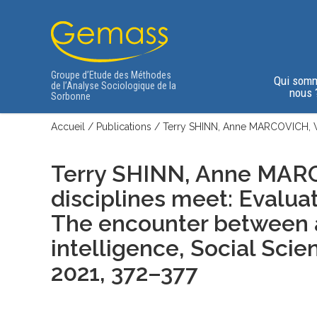
Groupe d’Etude des Méthodes
Qui som
de l’Analyse Sociologique de la
nous 
Sorbonne
Accueil
/
Publications
/
Terry SHINN, Anne MARCOVICH, Wh
Terry SHINN, Anne MAR
disciplines meet: Evalua
The encounter between as
intelligence,
Social Scien
2021, 372–377