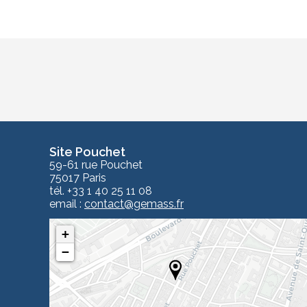
Site Pouchet
59-61 rue Pouchet
75017 Paris
tél. +33 1 40 25 11 08
email :
contact
@gemass.fr
+
−