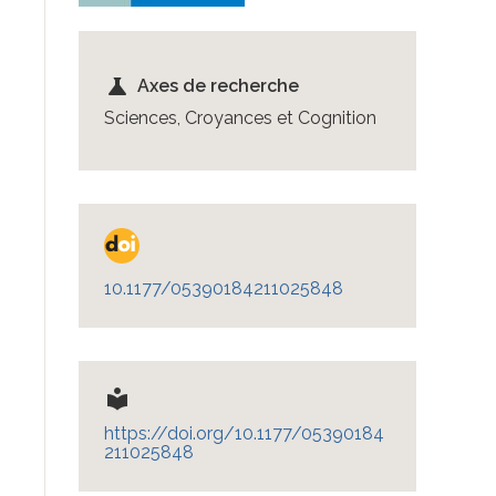
science
Axes de recherche
Sciences, Croyances et Cognition
10.1177/05390184211025848
local_library
https://doi.org/10.1177/05390184
211025848