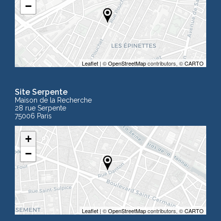
−
Leaflet
| ©
OpenStreetMap
contributors, ©
CARTO
Site Serpente
Maison de la Recherche
28 rue Serpente
75006 Paris
+
−
Leaflet
| ©
OpenStreetMap
contributors, ©
CARTO