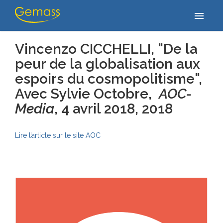
Accueil
/
Publications
/
Vincenzo CICCHELLI, "De la peur de la
menu
globalisation aux espoirs du cosmopolitisme", Avec Sylvie Octobre, …
Vincenzo CICCHELLI, "De la
peur de la globalisation aux
espoirs du cosmopolitisme",
Avec Sylvie Octobre,
AOC-
Media
, 4 avril 2018
, 2018
Lire l’article sur le site AOC