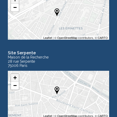
−
Leaflet
| ©
OpenStreetMap
contributors, ©
CARTO
Site Serpente
Maison de la Recherche
28 rue Serpente
75006 Paris
+
−
Leaflet
| ©
OpenStreetMap
contributors, ©
CARTO