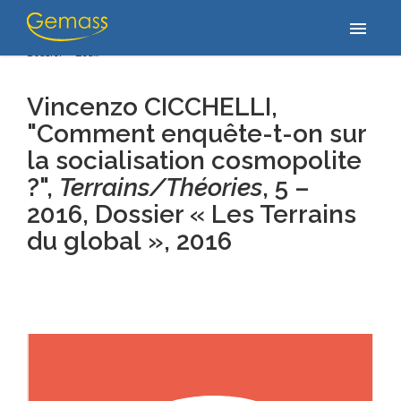
Accueil
/
Publications
/
Vincenzo CICCHELLI, "Comment enquête-t-
menu
on sur la socialisation cosmopolite ?", Terrains/Théories, 5 – 2016,
Dossier « Les…
Vincenzo CICCHELLI,
"Comment enquête-t-on sur
la socialisation cosmopolite
?",
Terrains/Théories
, 5 –
2016, Dossier « Les Terrains
du global »
, 2016