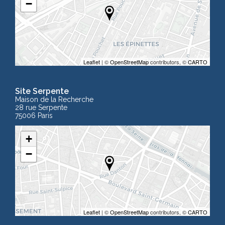
−
Leaflet
| ©
OpenStreetMap
contributors, ©
CARTO
Site Serpente
Maison de la Recherche
28 rue Serpente
75006 Paris
+
−
Leaflet
| ©
OpenStreetMap
contributors, ©
CARTO