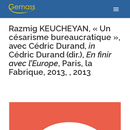
Accueil
/
Publications
/
Razmig KEUCHEYAN, « Un césarisme
menu
bureaucratique », avec Cédric Durand, in Cédric Durand (dir.), En…
Razmig KEUCHEYAN, « Un
césarisme bureaucratique »,
avec Cédric Durand,
in
Cédric Durand (dir.),
En finir
avec l’Europe
, Paris, la
Fabrique, 2013, , 2013