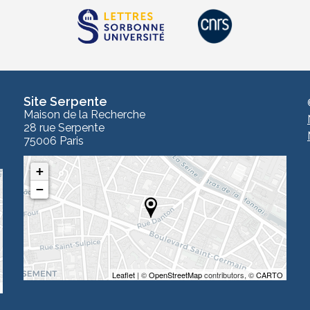
Site Serpente
Maison de la Recherche
28 rue Serpente
75006 Paris
+
−
Leaflet
| ©
OpenStreetMap
contributors, ©
CARTO