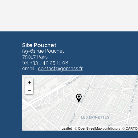
Site Pouchet
59-61 rue Pouchet
75017 Paris
tél. +33 1 40 25 11 08
email :
contact
@gemass.fr
+
−
Leaflet
| ©
OpenStreetMap
contributors, ©
CARTO