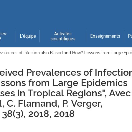
mes-
Activités
L’équipe
Enseignements
P
?
scientifiques
valences of Infection also Biased and How? Lessons from Large Epi
ived Prevalences of Infectio
essons from Large Epidemics
es in Tropical Regions",
Avec
l, C. Flamand, P. Verger,
, 38(3), 2018
, 2018