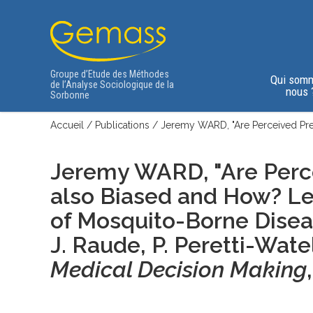
Groupe d’Etude des Méthodes
Qui som
de l’Analyse Sociologique de la
nous 
Sorbonne
Accueil
/
Publications
/
Jeremy WARD, "Are Perceived Pre
Jeremy WARD, "Are Perce
also Biased and How? L
of Mosquito-Borne Diseas
J. Raude, P. Peretti-Wate
Medical Decision Making