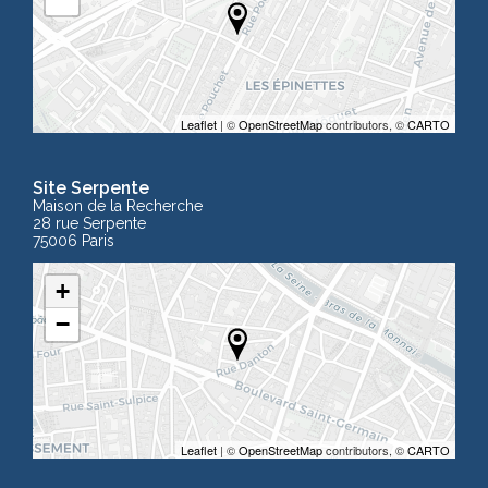
Leaflet
| ©
OpenStreetMap
contributors, ©
CARTO
Site Serpente
Maison de la Recherche
28 rue Serpente
75006 Paris
+
−
Leaflet
| ©
OpenStreetMap
contributors, ©
CARTO