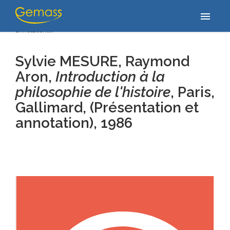
Accueil
/
Publications
/
Sylvie MESURE, Raymond Aron, Introduction
menu
à la philosophie de l'histoire, Paris, Gallimard, (Présentation et
annotation),…
Sylvie MESURE, Raymond
Aron,
Introduction à la
philosophie de l'histoire
,
Paris,
Gallimard, (Présentation et
annotation)
, 1986