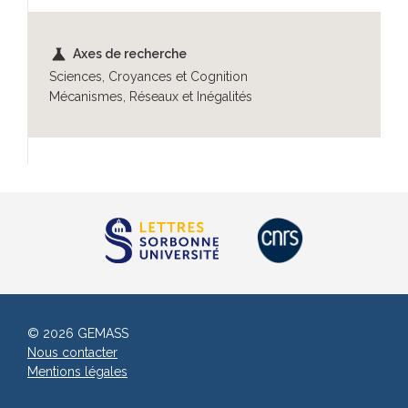
science
Axes de recherche
Sciences, Croyances et Cognition
Mécanismes, Réseaux et Inégalités
© 2026 GEMASS
Nous contacter
Mentions légales