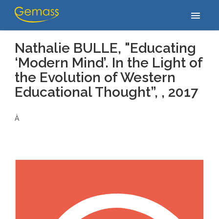
Accueil
/
Publications
/
Nathalie BULLE, "Educating ‘Modern Mind’.
menu
In the Light of the Evolution of Western Educational Thought”,…
Nathalie BULLE, "Educating
‘Modern Mind’. In the Light of
the Evolution of Western
Educational Thought”, , 2017
À