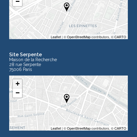
−
Leaflet
| ©
OpenStreetMap
contributors, ©
CARTO
Site Serpente
Maison de la Recherche
28 rue Serpente
75006 Paris
+
−
Leaflet
| ©
OpenStreetMap
contributors, ©
CARTO