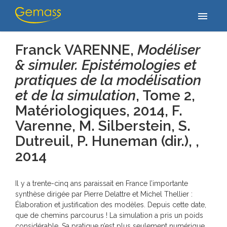
Accueil
/
Publications
/
Franck VARENNE, Modéliser & simuler.
menu
Epistémologies et pratiques de la modélisation et de la simulation,…
Franck VARENNE,
Modéliser
& simuler. Epistémologies et
pratiques de la modélisation
et de la simulation
, Tome 2,
Matériologiques, 2014, F.
Varenne, M. Silberstein, S.
Dutreuil, P. Huneman (dir.), ,
2014
Il y a trente-cinq ans paraissait en France l’importante
synthèse dirigée par Pierre Delattre et Michel Thellier :
Élaboration et justification des modèles. Depuis cette date,
que de chemins parcourus ! La simulation a pris un poids
considérable. Sa pratique n’est plus seulement numérique.