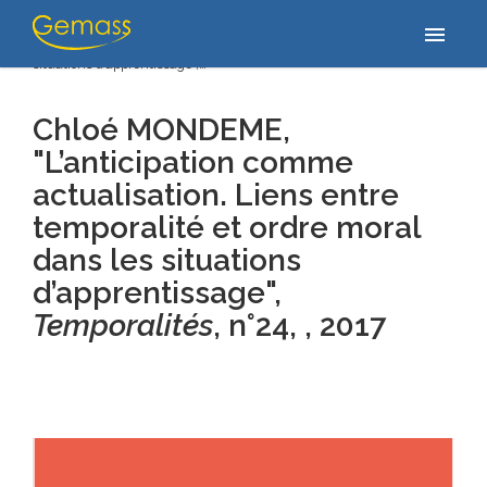
Accueil
/
Publications
/
Chloé MONDEME, "L’anticipation comme
menu
actualisation. Liens entre temporalité et ordre moral dans les
situations d’apprentissage",…
Chloé MONDEME,
"L’anticipation comme
actualisation. Liens entre
temporalité et ordre moral
dans les situations
d’apprentissage",
Temporalités
, n°24, , 2017