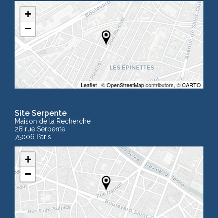
+
−
Leaflet
| ©
OpenStreetMap
contributors, ©
CARTO
Site Serpente
Maison de la Recherche
28 rue Serpente
75006 Paris
+
−