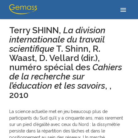
Accueil
/
Publications
/
Terry SHINN, La division internationale du
menu
travail scientifique T. Shinn, R. Waast, D. Vellard (dir.),…
Terry SHINN,
La division
internationale du travail
scientifique
T. Shinn, R.
Waast, D. Vellard (dir.),
numéro spécial des
Cahiers
de la recherche sur
l’éducation et les savoirs
, ,
2010
La science actuelle met en jeu beaucoup plus de
participants du Sud qu’il y a cinquante ans, mais rarement
sur un pied d’égalité avec ceux du Nord : la dissymétrie
persiste dans la répartition des tâches et dans le
positionnement au sein des réseaux. Un marché