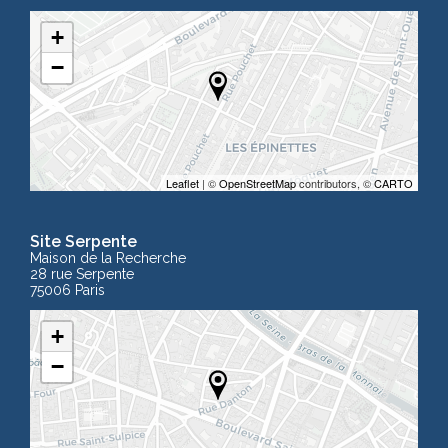
+
−
Leaflet
| ©
OpenStreetMap
contributors, ©
CARTO
Site Serpente
Maison de la Recherche
28 rue Serpente
75006 Paris
+
−