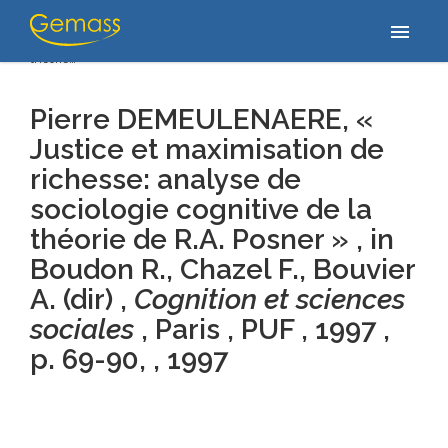
Accueil
/
Publications
/
Pierre DEMEULENAERE, « Justice et
menu
maximisation de richesse: analyse de sociologie cognitive de la
théorie…
Pierre DEMEULENAERE, «
Justice et maximisation de
richesse: analyse de
sociologie cognitive de la
théorie de R.A. Posner » , in
Boudon R., Chazel F., Bouvier
A. (dir) ,
Cognition et sciences
sociales
, Paris , PUF , 1997 ,
p. 69-90, , 1997