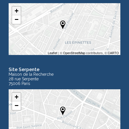
+
−
Leaflet
| ©
OpenStreetMap
contributors, ©
CARTO
Site Serpente
Maison de la Recherche
28 rue Serpente
75006 Paris
+
−