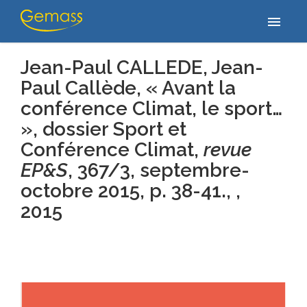
Accueil
/
Publications
/
Jean-Paul CALLEDE, Jean-Paul Callède, «
menu
Avant la conférence Climat, le sport… », dossier Sport et…
Jean-Paul CALLEDE, Jean-
Paul Callède, « Avant la
conférence Climat, le sport…
», dossier Sport et
Conférence Climat,
revue
EP&S
, 367/3, septembre-
octobre 2015, p. 38-41., ,
2015