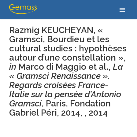
Accueil
/
Publications
/
Razmig KEUCHEYAN, « Gramsci, Bourdieu et
menu
les cultural studies : hypothèses autour d’une constellation »,…
Razmig KEUCHEYAN, «
Gramsci, Bourdieu et les
cultural studies : hypothèses
autour d’une constellation »,
in
Marco di Maggio et al.,
La
« Gramsci Renaissance ».
Regards croisées France-
Italie sur la pensée d’Antonio
Gramsci
, Paris, Fondation
Gabriel Péri, 2014, , 2014