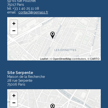
59-61 rue Pouchet
75017 Paris
tél. +33 1 40 25 11 08
email :
contact
@gemass.fr
+
−
Leaflet
| ©
OpenStreetMap
contributors, ©
CARTO
Site Serpente
Maison de la Recherche
28 rue Serpente
75006 Paris
+
−