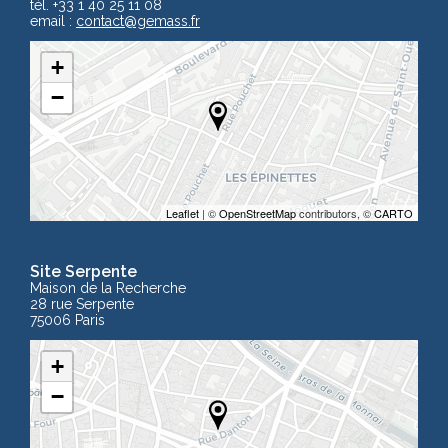
tél. +33 1 40 25 11 08
email :
contact
@gemass.fr
+
−
Leaflet
| ©
OpenStreetMap
contributors, ©
CARTO
Site Serpente
Maison de la Recherche
28 rue Serpente
75006 Paris
+
−