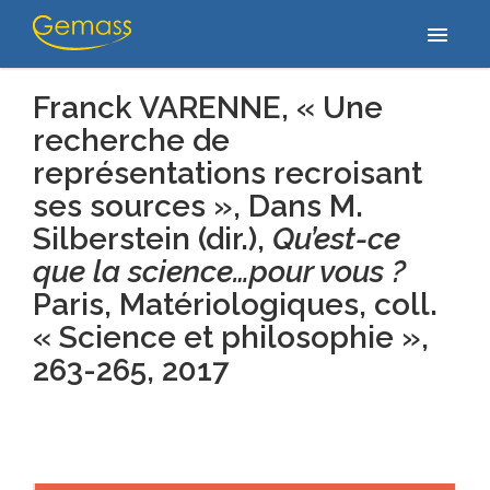
Accueil
/
Publications
/
Franck VARENNE, « Une recherche de
menu
représentations recroisant ses sources », Dans M. Silberstein (dir.),…
Franck VARENNE, « Une
recherche de
représentations recroisant
ses sources »,
Dans M.
Silberstein (dir.),
Qu’est-ce
que la science…pour vous ?
Paris, Matériologiques, coll.
« Science et philosophie »,
263-265
, 2017