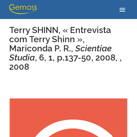
Accueil
/
Publications
/
Terry SHINN, « Entrevista com Terry Shinn »,
menu
Mariconda P. R., Scientiae Studia, 6, 1,…
Terry SHINN, « Entrevista
com Terry Shinn »,
Mariconda P. R.,
Scientiae
Studia
, 6, 1, p.137-50, 2008, ,
2008