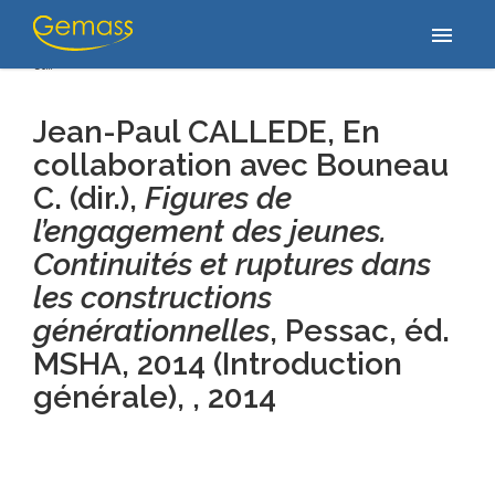
Accueil
/
Publications
/
Jean-Paul CALLEDE, En collaboration avec
menu
Bouneau C. (dir.), Figures de l’engagement des jeunes. Continuités
et…
Jean-Paul CALLEDE, En
collaboration avec Bouneau
C. (dir.),
Figures de
l’engagement des jeunes.
Continuités et ruptures dans
les constructions
générationnelles
, Pessac, éd.
MSHA, 2014 (Introduction
générale), , 2014