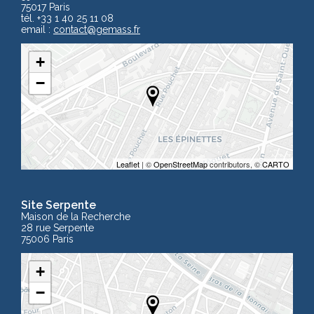
75017 Paris
tél. +33 1 40 25 11 08
email :
contact
@gemass.fr
+
−
Leaflet
| ©
OpenStreetMap
contributors, ©
CARTO
Site Serpente
Maison de la Recherche
28 rue Serpente
75006 Paris
+
−