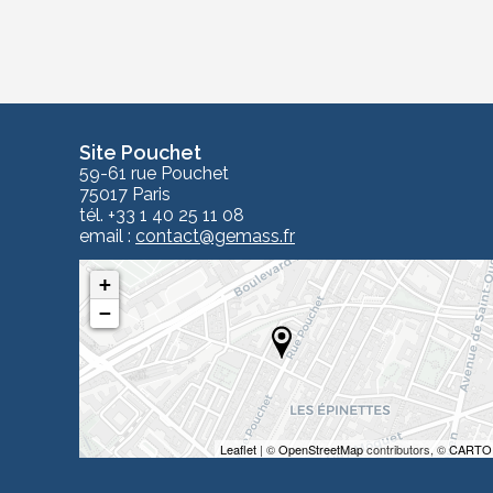
Site Pouchet
59-61 rue Pouchet
75017 Paris
tél. +33 1 40 25 11 08
email :
contact
@gemass.fr
+
−
Leaflet
| ©
OpenStreetMap
contributors, ©
CARTO