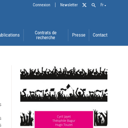
Connexion
Newsletter
Fr
Contrats de
ublications
Presse
Contact
recherche
s
s
s
s