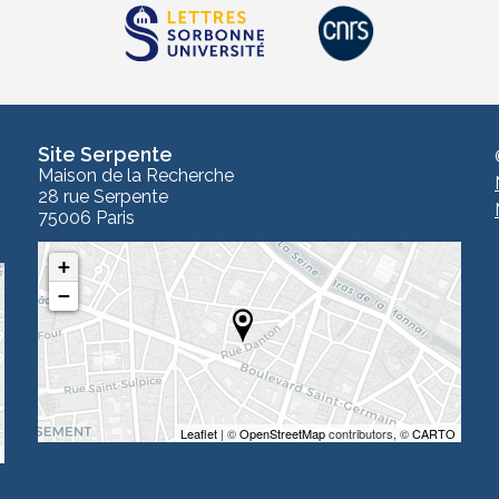
Site Serpente
Maison de la Recherche
28 rue Serpente
75006 Paris
+
−
Leaflet
| ©
OpenStreetMap
contributors, ©
CARTO