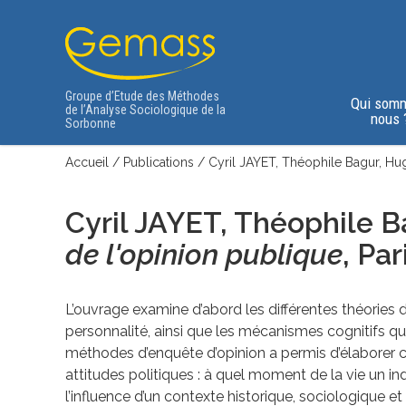
Groupe d’Etude des Méthodes
Qui som
de l’Analyse Sociologique de la
nous 
Sorbonne
Accueil
/
Publications
/
Cyril JAYET, Théophile Bagur, Hug
Cyril JAYET, Théophile 
de l'opinion publique
,
Par
L’ouvrage examine d’abord les différentes théories de
personnalité, ainsi que les mécanismes cognitifs 
méthodes d’enquête d’opinion a permis d’élaborer ce
attitudes politiques : à quel moment de la vie un i
l’influence d’un contexte historique, sociologique e