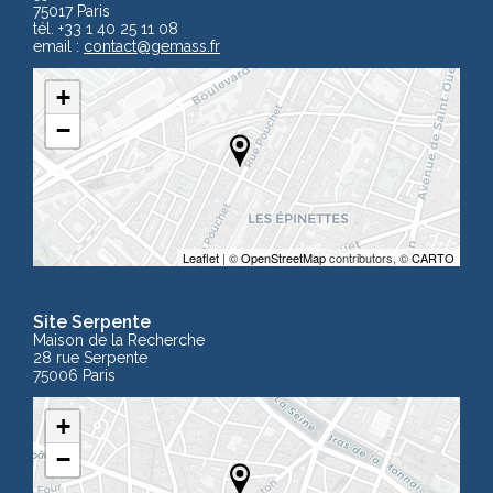
75017 Paris
tél. +33 1 40 25 11 08
email :
contact
@gemass.fr
+
−
Leaflet
| ©
OpenStreetMap
contributors, ©
CARTO
Site Serpente
Maison de la Recherche
28 rue Serpente
75006 Paris
+
−