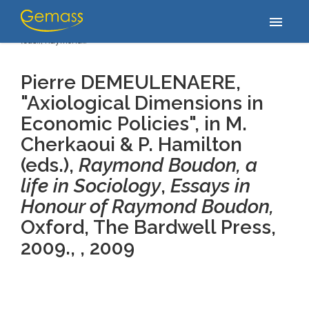
Accueil
/
Publications
/
Pierre DEMEULENAERE, "Axiological
menu
Dimensions in Economic Policies", in M. Cherkaoui & P. Hamilton
(eds.), Raymond…
Pierre DEMEULENAERE,
"Axiological Dimensions in
Economic Policies", in M.
Cherkaoui & P. Hamilton
(eds.),
Raymond Boudon, a
life in Sociology
,
Essays in
Honour of Raymond Boudon,
Oxford, The Bardwell Press,
2009., , 2009