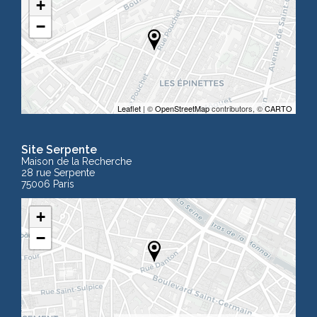
+
−
Leaflet
| ©
OpenStreetMap
contributors, ©
CARTO
Site Serpente
Maison de la Recherche
28 rue Serpente
75006 Paris
+
−