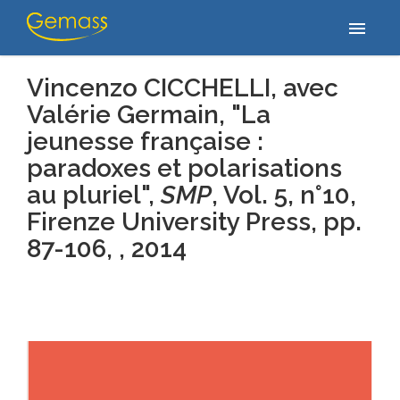
Accueil
/
Publications
/
Vincenzo CICCHELLI, avec Valérie Germain,
menu
"La jeunesse française : paradoxes et polarisations au pluriel", SMP,…
Vincenzo CICCHELLI, avec
Valérie Germain, "La
jeunesse française :
paradoxes et polarisations
au pluriel",
SMP
, Vol. 5, n°10,
Firenze University Press, pp.
87-106, , 2014