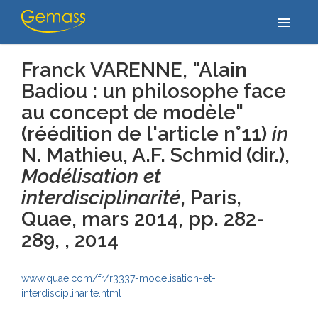
Accueil
/
Publications
/
Franck VARENNE, "Alain Badiou : un
menu
philosophe face au concept de modèle" (réédition de l'article…
Franck VARENNE, "Alain
Badiou : un philosophe face
au concept de modèle"
(réédition de l'article n°11)
in
N. Mathieu, A.F. Schmid (dir.),
Modélisation et
interdisciplinarité
, Paris,
Quae, mars 2014, pp. 282-
289, , 2014
www.quae.com/fr/r3337-modelisation-et-
interdisciplinarite.html