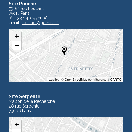
Site Pouchet
59-61 rue Pouchet
75017 Paris
tél. +33 1 40 25 11 08
email :
contact
@gemass.fr
+
−
Leaflet
| ©
OpenStreetMap
contributors, ©
CARTO
Site Serpente
Maison de la Recherche
28 rue Serpente
75006 Paris
+