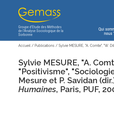
Groupe d’Etude des Méthodes
Qui som
de l’Analyse Sociologique de la
nous 
Sorbonne
Accueil
/
Publications
/
Sylvie MESURE, "A. Comte", "W. Dilth
Sylvie MESURE, "A. Comte",
"Positivisme", "Sociolog
Mesure et P. Savidan (dir.
Humaines
, Paris, PUF
, 20