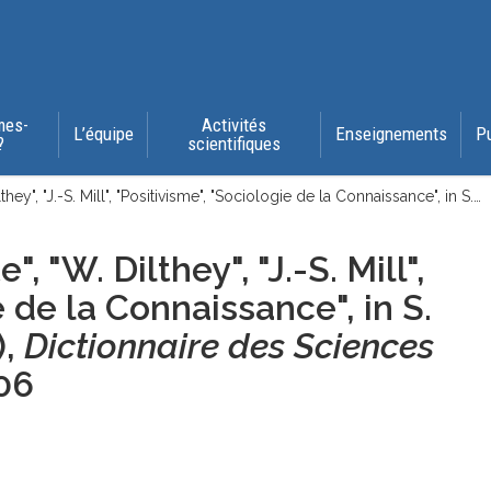
mes-
Activités
L’équipe
Enseignements
P
?
scientifiques
ey", "J.-S. Mill", "Positivisme", "Sociologie de la Connaissance", in S.…
 "W. Dilthey", "J.-S. Mill",
ie de la Connaissance",
in S.
),
Dictionnaire des Sciences
06