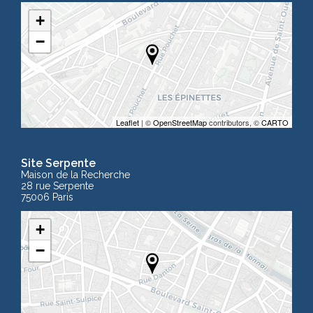
+
−
Leaflet
| ©
OpenStreetMap
contributors, ©
CARTO
Site Serpente
Maison de la Recherche
28 rue Serpente
75006 Paris
+
−