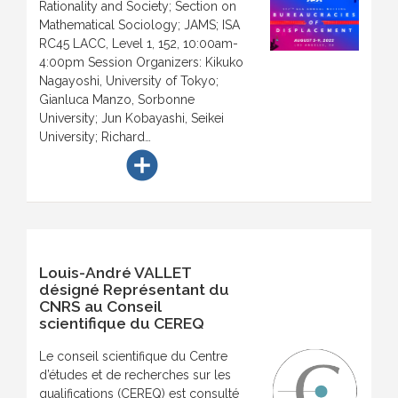
Rationality and Society; Section on
Mathematical Sociology; JAMS; ISA
RC45 LACC, Level 1, 152, 10:00am-
4:00pm Session Organizers: Kikuko
Nagayoshi, University of Tokyo;
Gianluca Manzo, Sorbonne
University; Jun Kobayashi, Seikei
University; Richard…
add_circle
Louis-André VALLET
désigné Représentant du
CNRS au Conseil
scientifique du CEREQ
Le conseil scientifique du Centre
d’études et de recherches sur les
qualifications (CEREQ) est consulté