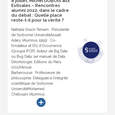
8 juillet, Michel DUBOIS aux
Estivales – Rencontres
alumni 2022, dans le cadre
du débat : Quelle place
reste-t-il pour la vérité ?
Nathalie Drach-Temam : Présidente
de Sorbonne UniversitéAssaël
Adary (Alumnus 1995) : Co-
fondateur et DG d’Occurrence
(Groupe IFOP), Auteur de Big Data
ou Bug Data, 1er manuel de Data
Déontologie, Editions du Palio
(2017)Anouk
Barberousse : Professeure de
philosophie, Déléguée à l’intégrité
scientifique de Sorbonne
UniversitéMohamed
Chetouani (Alumnus…
add_circle