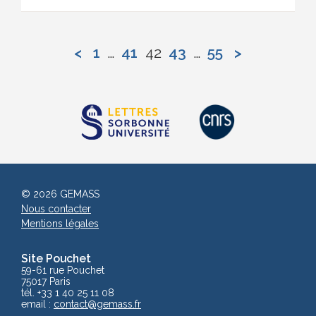
<
1
…
41
42
43
…
55
>
© 2026 GEMASS
Nous contacter
Mentions légales
Site Pouchet
59-61 rue Pouchet
75017 Paris
tél. +33 1 40 25 11 08
email :
contact
@gemass.fr