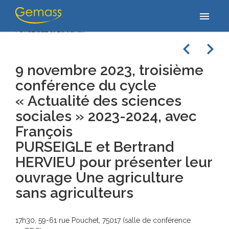
Accueil
/
Actualités
/
9 novembre 2023, troisième conférence du
menu
cycle « Actualité des sciences sociales » 2023-2024, avec François
PURSEIGLE et Bertrand…
navigate_before
navigate_next
9 novembre 2023, troisième
conférence du cycle
« Actualité des sciences
sociales » 2023-2024, avec
François
PURSEIGLE et Bertrand
HERVIEU pour présenter leur
ouvrage Une agriculture
sans agriculteurs
17h30, 59-61 rue Pouchet, 75017 (salle de conférence