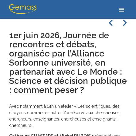
Accueil
/
Actualités
/
1er juin 2026, Journée de rencontres et débats,
menu
organisée par l’Alliance Sorbonne université, en partenariat…
navigate_before
navigate_next
1er juin 2026, Journée de
rencontres et débats,
organisée par l’Alliance
Sorbonne université, en
partenariat avec Le Monde :
Science et décision publique
: comment peser ?
Avec notamment à 14h un atelier « Les scientifiques, des
citoyens comme les autres ? » réservé aux chercheuses,
chercheurs, enseignantes-chercheuses et enseignants-
chercheurs.