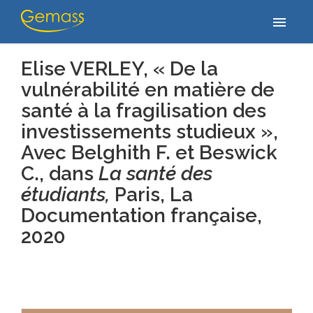
Accueil
/
Publications
/
Elise VERLEY, « De la vulnérabilité en
menu
matière de santé à la fragilisation des investissements…
Elise VERLEY, « De la
vulnérabilité en matière de
santé à la fragilisation des
investissements studieux »,
Avec Belghith F. et Beswick
C., dans
La santé des
étudiants,
Paris, La
Documentation française
,
2020