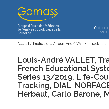
Groupe d’Etude des Méthodes
Qui som
de l’Analyse Sociologique de la
nous 
Sorbonne
Accueil
/
Publications
/
Louis-André VALLET, Tracking and
Louis-André VALLET, Tra
French Educational Sys
Series 13/2019, Life-Co
Tracking, DIAL-NORFAC
Herbaut, Carlo Barone, 