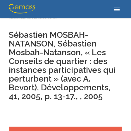
Accueil
/
Publications
/
Sébastien MOSBAH-NATANSON, Sébastien
menu
Mosbah-Natanson, « Les Conseils de quartier : des instances
participatives qui perturbent…
Sébastien MOSBAH-
NATANSON, Sébastien
Mosbah-Natanson, « Les
Conseils de quartier : des
instances participatives qui
perturbent » (avec A.
Bevort), Développements,
41, 2005, p. 13-17., , 2005