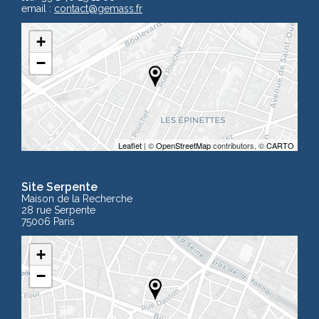
email :
contact
@gemass.fr
+
−
Leaflet
| ©
OpenStreetMap
contributors, ©
CARTO
Site Serpente
Maison de la Recherche
28 rue Serpente
75006 Paris
+
−