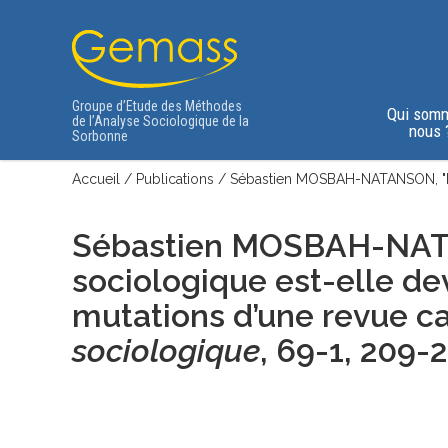
Groupe d’Etude des Méthodes
Qui som
de l’Analyse Sociologique de la
nous 
Sorbonne
Accueil
/
Publications
/
Sébastien MOSBAH-NATANSON, "L’
Sébastien MOSBAH-NAT
sociologique est-elle d
mutations d’une revue c
sociologique
, 69-1, 209-