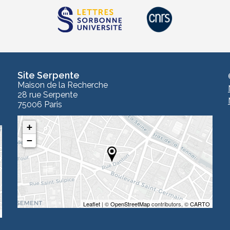
Site Serpente
Maison de la Recherche
28 rue Serpente
75006 Paris
+
−
Leaflet
| ©
OpenStreetMap
contributors, ©
CARTO