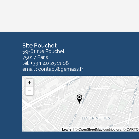
Site Pouchet
59-61 rue Pouchet
75017 Paris
tél. +33 1 40 25 11 08
email :
contact
@gemass.fr
+
−
Leaflet
| ©
OpenStreetMap
contributors, ©
CARTO