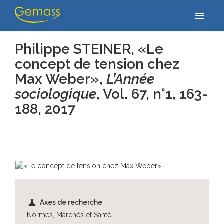
Accueil
/
Publications
/
Philippe STEINER, «Le concept de tension
menu
chez Max Weber», L’Année sociologique, Vol. 67, n°1, 163-188,…
Philippe STEINER, «Le
concept de tension chez
Max Weber»,
L’Année
sociologique
, Vol. 67, n°1, 163-
188
, 2017
science
Axes de recherche
Normes, Marchés et Santé