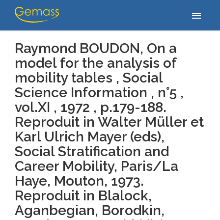
Accueil
/
Publications
/
Raymond BOUDON, On a model for the
menu
analysis of mobility tables , Social Science Information…
Raymond BOUDON, On a
model for the analysis of
mobility tables , Social
Science Information , n°5 ,
vol.XI , 1972 , p.179-188.
Reproduit in Walter Müller et
Karl Ulrich Mayer (eds),
Social Stratification and
Career Mobility, Paris/La
Haye, Mouton, 1973.
Reproduit in Blalock,
Aganbegian, Borodkin,