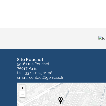
Site Pouchet
59-61 rue Pouchet
75017 Paris
tél. +33 1 40 25 11 08
email :
contact
@gemass.fr
+
−