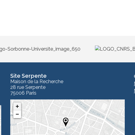
Site Serpente
Maison de la Recherche
28 rue Serpente
75006 Paris
+
−