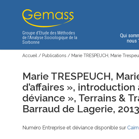
Groupe d’Etude des Méthodes
Qui som
de l’Analyse Sociologique de la
nous 
Sorbonne
Accueil
/
Publications
/
Marie TRESPEUCH, Marie Trespeuch,
Marie TRESPEUCH, Marie 
d’affaires », introductio
déviance », Terrains & Tr
Barraud de Lagerie, 2013.
Numéro Entreprise et déviance disponible sur
Cairn