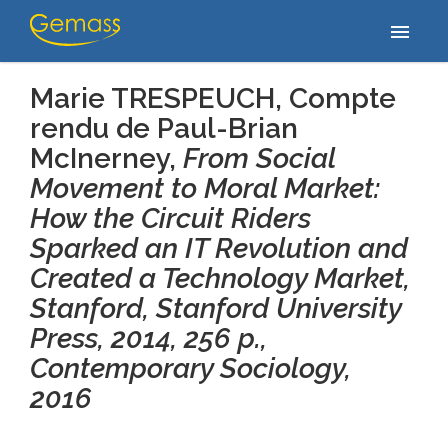
Accueil
/
Publications
/
Marie TRESPEUCH, Compte rendu de Paul-
menu
Brian McInerney, From Social Movement to Moral Market: How the…
Marie TRESPEUCH, Compte
rendu de Paul-Brian
McInerney,
From Social
Movement to Moral Market:
How the Circuit Riders
Sparked an IT Revolution and
Created a Technology Market,
Stanford, Stanford University
Press, 2014, 256 p.,
Contemporary Sociology
,
2016