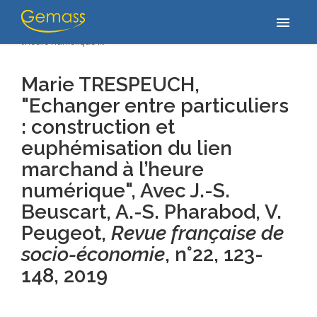
Accueil
/
Publications
/
Marie TRESPEUCH, "Echanger entre
menu
particuliers : construction et euphémisation du lien marchand à
l’heure numérique",…
Marie TRESPEUCH,
"Echanger entre particuliers
: construction et
euphémisation du lien
marchand à l’heure
numérique",
Avec J.-S.
Beuscart, A.-S. Pharabod, V.
Peugeot,
Revue française de
socio-économie
, n°22, 123-
148
, 2019