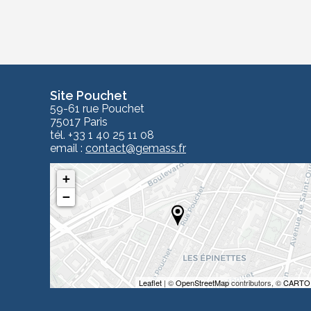
Site Pouchet
59-61 rue Pouchet
75017 Paris
tél. +33 1 40 25 11 08
email :
contact
@gemass.fr
+
−
Leaflet
| ©
OpenStreetMap
contributors, ©
CARTO