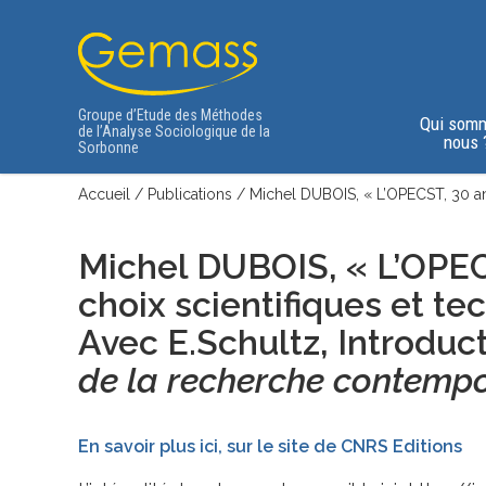
Groupe d’Etude des Méthodes
Qui som
de l’Analyse Sociologique de la
nous 
Sorbonne
Accueil
/
Publications
/
Michel DUBOIS, « L’OPECST, 30 ans
Michel DUBOIS, « L’OPEC
choix scientifiques et t
Avec E.Schultz, Introduc
de la recherche contemp
En savoir plus ici, sur le site de CNRS Editions