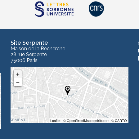
Site Serpente
Maison de la Recherche
28 rue Serpente
75006 Paris
+
−
Leaflet
| ©
OpenStreetMap
contributors, ©
CARTO