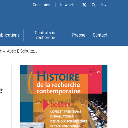
Connexion
Newsletter
Fr
Contrats de
ublications
Presse
Contact
recherche
 », Avec E.Schultz,…
e