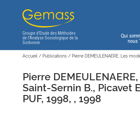
Groupe d’Etude des Méthodes
Qui som
de l’Analyse Sociologique de la
nous 
Sorbonne
Accueil
/
Publications
/
Pierre DEMEULENAERE, Les modèles d
Pierre DEMEULENAERE
Saint-Sernin B., Picavet E.,
PUF, 1998, , 1998