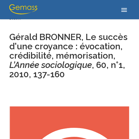
Accueil
/
Publications
/
Gérald BRONNER, Le succès d'une croyance
menu
: évocation, crédibilité, mémorisation, L’Année sociologique, 60, n°1,
2010,…
Gérald BRONNER, Le succès
d'une croyance : évocation,
crédibilité, mémorisation,
L’Année sociologique
, 60, n°1
,
2010, 137-160