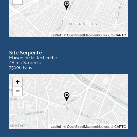
Leaflet
| ©
OpenStreetMap
contributors, ©
CARTO
Site Serpente
Maison de la Recherche
28 rue Serpente
75006 Paris
+
−
Leaflet
| ©
OpenStreetMap
contributors, ©
CARTO