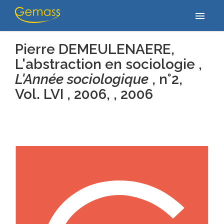
Accueil
/
Publications
/
Pierre DEMEULENAERE, L'abstraction en
menu
sociologie , L'Année sociologique , n°2, Vol. LVI , 2006, ,…
Pierre DEMEULENAERE,
L'abstraction en sociologie ,
L'Année sociologique
, n°2,
Vol. LVI , 2006, , 2006