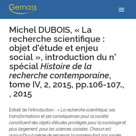
Accueil
/
Publications
/
Michel DUBOIS, « La recherche scientifique :
menu
objet d'étude et enjeu social », introduction du n° spécial…
Michel DUBOIS, « La
recherche scientifique :
objet d'étude et enjeu
social », introduction du n°
spécial
Histoire de la
recherche contemporaine
,
tome IV, 2, 2015, pp.106-107.,
, 2015
Extrait de l’introduction : «
La recherche scientifique, ses
transformations et ses conséquences pour la société
constituent des objets d’études privilégiés pour la sociologie et,
plus largement, pour les sciences sociales. Chacun est
aujourd’hui à même de percevoir la manière dont nos modes