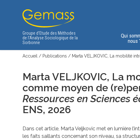
Groupe d’Etude des Méthodes
Qui som
de l’Analyse Sociologique de la
nous 
Sorbonne
Accueil
/
Publications
/
Marta VELJKOVIC, La mobilité int
Marta VELJKOVIC, La mob
comme moyen de (re)pense
Ressources en Sciences é
ENS
, 2026
Dans cet article, Marta Veljkovic met en lumière l’in
les faits saillants concernant son niveau, sa struct