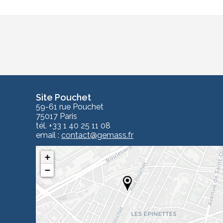
Site Pouchet
59-61 rue Pouchet
75017 Paris
tél. +33 1 40 25 11 08
email :
contact
@gemass.fr
+
−