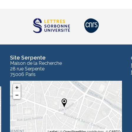
Site Serpente
Maison de la Recherche
28 rue Serpente
75006 Paris
+
−
Leaflet
| ©
OpenStreetMap
contributors, ©
CARTO