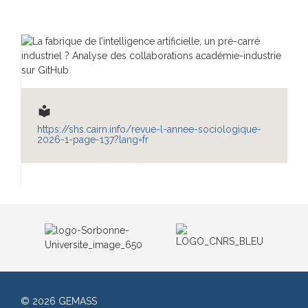
local_library
https://shs.cairn.info/revue-l-annee-sociologique-
2026-1-page-137?lang=fr
© 2026 GEMASS