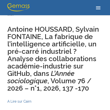
Accueil
/
Publications
/
Antoine HOUSSARD, Sylvain FONTAINE, La
menu
fabrique de l’intelligence artificielle, un pré-carré industriel ? Analyse
des…
Antoine HOUSSARD, Sylvain
FONTAINE, La fabrique de
l’intelligence artificielle, un
pré-carré industriel ?
Analyse des collaborations
académie-industrie sur
GitHub,
dans
L’Année
sociologique
, Volume 76 /
2026 – n°1
, 2026, 137 -170
A Lire sur Cairn