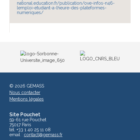
national.education.fr/publication/ove-infos-n46-
lemploi-etudiant-a-lheure-des-plateformes-
numeriques/
© 2026 GEMASS
Nous contacter
Mentions légales
Site Pouchet
59-61 rue Pouchet
75017 Paris
tél. +33 1 40 25 11 08
email :
contact
@gemass.fr