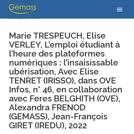
Accueil
/
Publications
/
Marie TRESPEUCH, Elise VERLEY, L’emploi
menu
étudiant à l’heure des plateformes numériques : l’insaisissable
ubérisation, Avec…
Marie TRESPEUCH, Elise
VERLEY, L’emploi étudiant à
l’heure des plateformes
numériques : l’insaisissable
ubérisation,
Avec Elise
TENRET (IRISSO), dans OVE
Infos, n° 46, en collaboration
avec Feres BELGHITH (OVE),
Alexandra FRENOD
(GEMASS), Jean-François
GIRET (IREDU)
, 2022