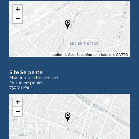
+
−
Leaflet
| ©
OpenStreetMap
contributors, ©
CARTO
Site Serpente
Maison de la Recherche
28 rue Serpente
75006 Paris
+
−