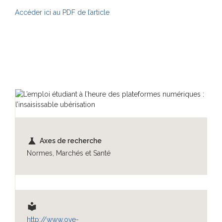
Accéder ici au PDF de l’article
science
Axes de recherche
Normes, Marchés et Santé
local_library
http://www.ove-