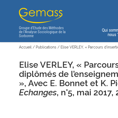
Groupe d’Etude des Méthodes
Qui som
de l’Analyse Sociologique de la
nous 
Sorbonne
Accueil
/
Publications
/
Elise VERLEY, « Parcours d’insert
Elise VERLEY, « Parcours 
diplômés de l’enseignem
»,
Avec E. Bonnet et K. P
Echanges
, n°5, mai 2017,