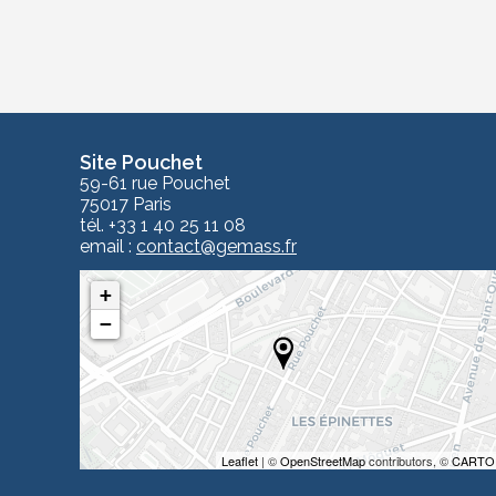
Site Pouchet
59-61 rue Pouchet
75017 Paris
tél. +33 1 40 25 11 08
email :
contact
@gemass.fr
+
−
Leaflet
| ©
OpenStreetMap
contributors, ©
CARTO