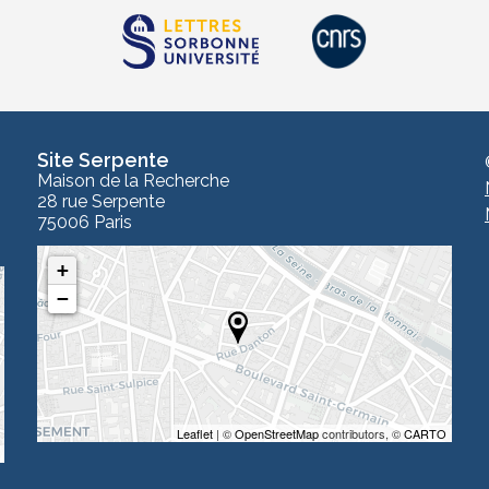
Site Serpente
Maison de la Recherche
28 rue Serpente
75006 Paris
+
−
Leaflet
| ©
OpenStreetMap
contributors, ©
CARTO