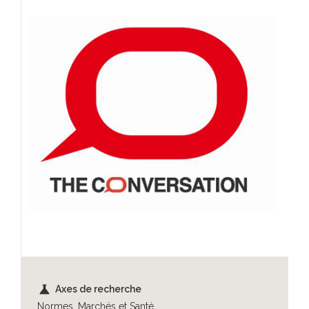
science
Axes de recherche
Normes, Marchés et Santé