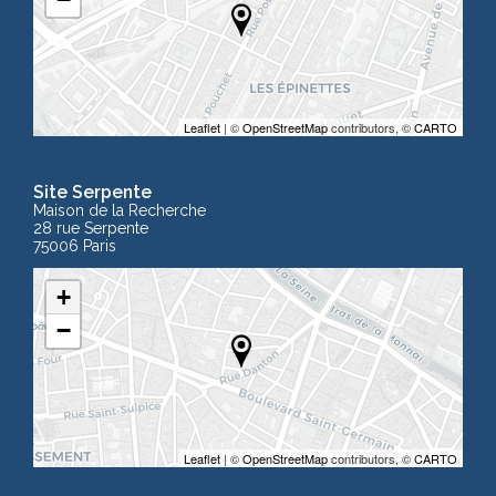
Leaflet
| ©
OpenStreetMap
contributors, ©
CARTO
Site Serpente
Maison de la Recherche
28 rue Serpente
75006 Paris
+
−
Leaflet
| ©
OpenStreetMap
contributors, ©
CARTO