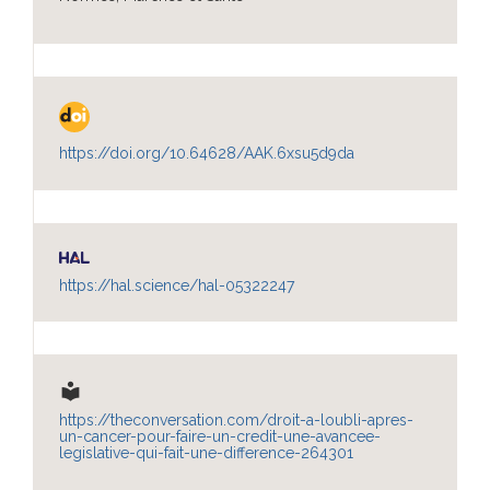
https://doi.org/10.64628/AAK.6xsu5d9da
https://hal.science/hal-05322247
local_library
https://theconversation.com/droit-a-loubli-apres-
un-cancer-pour-faire-un-credit-une-avancee-
legislative-qui-fait-une-difference-264301