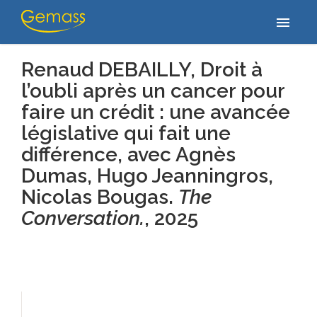
Accueil
/
Publications
/
Renaud DEBAILLY, Droit à l’oubli après un
menu
cancer pour faire un crédit : une avancée…
Renaud DEBAILLY, Droit à
l’oubli après un cancer pour
faire un crédit : une avancée
législative qui fait une
différence,
avec Agnès
Dumas, Hugo Jeanningros,
Nicolas Bougas.
The
Conversation.
, 2025